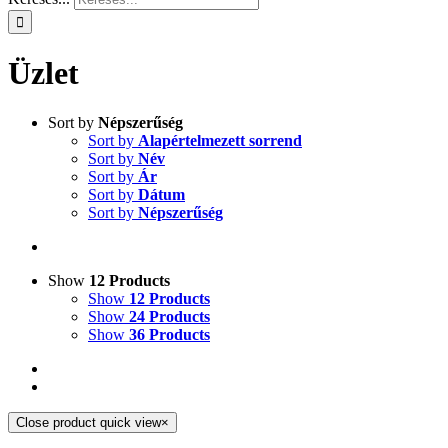
Üzlet
Sort by
Népszerűség
Sort by
Alapértelmezett sorrend
Sort by
Név
Sort by
Ár
Sort by
Dátum
Sort by
Népszerűség
Show
12 Products
Show
12 Products
Show
24 Products
Show
36 Products
Close product quick view
×