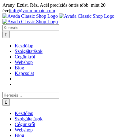
Kihagyás
Arany, Ezüst, Réz, Acél precíziós öntés több, mint 20
éve
|
info@yourdomain.com
Facebook
Keresés...
Kezdőlap
Szolgáltatások
Cégünkről
Webshop
Blog
Kapcsolat
Keresés...
Kezdőlap
Szolgáltatások
Cégünkről
Webshop
Blog