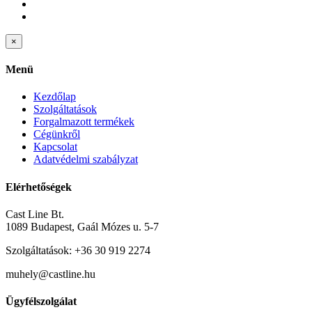
Close
×
product
quick
Menü
view
Kezdőlap
Szolgáltatások
Forgalmazott termékek
Cégünkről
Kapcsolat
Adatvédelmi szabályzat
Elérhetőségek
Cast Line Bt.
1089 Budapest, Gaál Mózes u. 5-7
Szolgáltatások: +36 30 919 2274
muhely@castline.hu
Ügyfélszolgálat