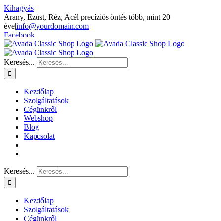
Kihagyás
Arany, Ezüst, Réz, Acél precíziós öntés több, mint 20
éve
|
info@yourdomain.com
Facebook
Keresés...
Kezdőlap
Szolgáltatások
Cégünkről
Webshop
Blog
Kapcsolat
Keresés...
Kezdőlap
Szolgáltatások
Cégünkről