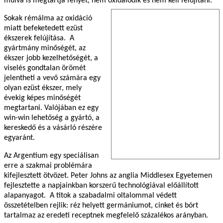
múlva is megtartja fényét, nem oxidálódik és nem kell felújítani.
Sokak rémálma az oxidáció
miatt befeketedett ezüst
ékszerek felújítása. A
gyártmány minőségét, az
ékszer jobb kezelhetőségét, a
viselés gondtalan örömét
jelentheti a vevő számára egy
olyan ezüst ékszer, mely
évekig képes minőségét
megtartani. Valójában ez egy
win-win lehetőség a gyártó, a
kereskedő és a vásárló részére
egyaránt.
Az Argentium egy speciálisan
erre a szakmai problémára
kifejlesztett ötvözet. Peter Johns az anglia Middlesex Egyetemen
fejlesztette a napjainkban korszerű technológiával előállított
alapanyagot. A titok a szabadalmi oltalommal védett
összetételben rejlik: réz helyett germániumot, cinket és bórt
tartalmaz az eredeti receptnek megfelelő százalékos arányban.