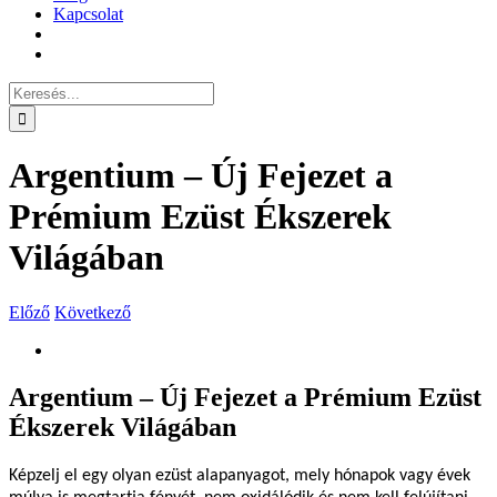
Kapcsolat
Keresés...
Argentium – Új Fejezet a
Prémium Ezüst Ékszerek
Világában
Előző
Következő
View
Larger
Image
Argentium – Új Fejezet a Prémium Ezüst
Ékszerek Világában
Képzelj el egy olyan ezüst alapanyagot, mely hónapok vagy évek