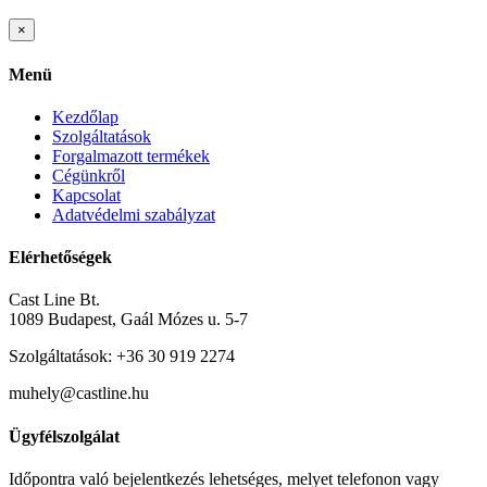
Close
×
product
quick
Menü
view
Kezdőlap
Szolgáltatások
Forgalmazott termékek
Cégünkről
Kapcsolat
Adatvédelmi szabályzat
Elérhetőségek
Cast Line Bt.
1089 Budapest, Gaál Mózes u. 5-7
Szolgáltatások: +36 30 919 2274
muhely@castline.hu
Ügyfélszolgálat
Időpontra való bejelentkezés lehetséges, melyet telefonon vagy