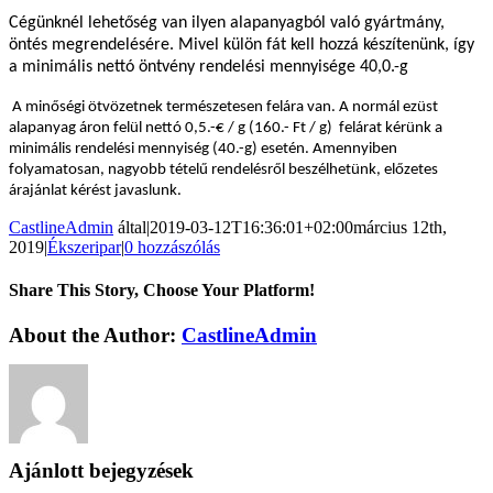
Cégünknél lehetőség van ilyen alapanyagból való gyártmány,
öntés megrendelésére. Mivel külön fát kell hozzá készítenünk, így
a minimális nettó öntvény rendelési mennyisége 40,0.-g
A minőségi ötvözetnek természetesen felára van. A normál ezüst
alapanyag áron felül nettó 0,5.-€ / g (160.- Ft / g) felárat kérünk a
minimális rendelési mennyiség (40.-g) esetén. Amennyiben
folyamatosan, nagyobb tételű rendelésről beszélhetünk, előzetes
árajánlat kérést javaslunk.
CastlineAdmin
által
|
2019-03-12T16:36:01+02:00
március 12th,
2019
|
Ékszeripar
|
0 hozzászólás
Share This Story, Choose Your Platform!
Facebook
Twitter
Reddit
LinkedIn
WhatsApp
Tumblr
Pinterest
Vk
Email:
About the Author:
CastlineAdmin
Ajánlott bejegyzések