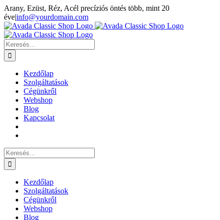
Kihagyás
Arany, Ezüst, Réz, Acél precíziós öntés több, mint 20
éve
|
info@yourdomain.com
Facebook
Keresés...
Kezdőlap
Szolgáltatások
Cégünkről
Webshop
Blog
Kapcsolat
Keresés...
Kezdőlap
Szolgáltatások
Cégünkről
Webshop
Blog